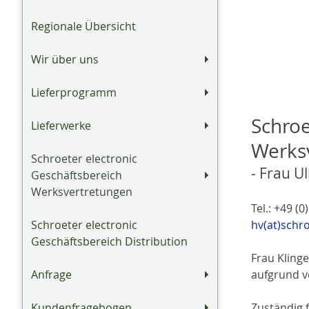
Regionale Übersicht
Wir über uns
Lieferprogramm
Schroe
Lieferwerke
Werks
Schroeter electronic
- Frau U
Geschäftsbereich
Werksvertretungen
Tel.: +49 (0
Schroeter electronic
hv(at)schr
Geschäftsbereich Distribution
Frau Kling
Anfrage
aufgrund v
Kundenfragebogen
Zuständig 